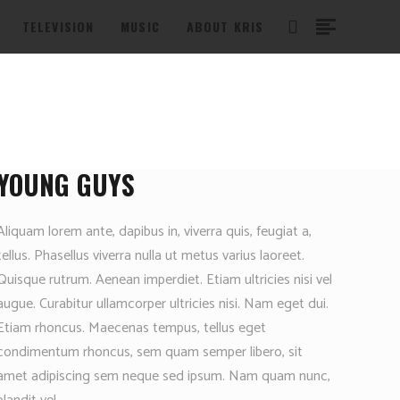
TELEVISION
MUSIC
ABOUT KRIS
YOUNG GUYS
Aliquam lorem ante, dapibus in, viverra quis, feugiat a,
tellus. Phasellus viverra nulla ut metus varius laoreet.
Quisque rutrum. Aenean imperdiet. Etiam ultricies nisi vel
augue. Curabitur ullamcorper ultricies nisi. Nam eget dui.
Etiam rhoncus. Maecenas tempus, tellus eget
condimentum rhoncus, sem quam semper libero, sit
amet adipiscing sem neque sed ipsum. Nam quam nunc,