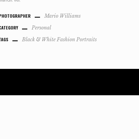
blandit vel.
PHOTOGRAPHER
Mario Williams
CATEGORY
Personal
TAGS
Black & White
Fashion
Portraits