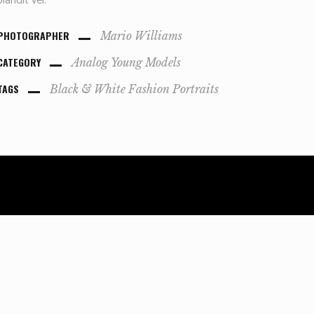
blandit vel.
PHOTOGRAPHER
Mario Williams
CATEGORY
Analog
Young Models
TAGS
Black & White
Fashion
Portraits