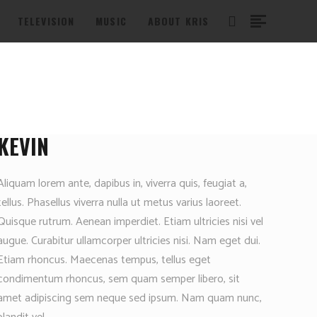
TELEVISION
MUSIC
ABOUT KRIS
KEVIN
Aliquam lorem ante, dapibus in, viverra quis, feugiat a,
tellus. Phasellus viverra nulla ut metus varius laoreet.
Quisque rutrum. Aenean imperdiet. Etiam ultricies nisi vel
augue. Curabitur ullamcorper ultricies nisi. Nam eget dui.
Etiam rhoncus. Maecenas tempus, tellus eget
condimentum rhoncus, sem quam semper libero, sit
amet adipiscing sem neque sed ipsum. Nam quam nunc,